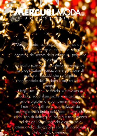
Mercuri Moda, azienda italiana fondata nel
1964, è un punto di riferimento per gli
operatori del settore della calzatura, pelletteria
e abbigliamento.
La nostra azienda si è distinta nel tempo per
la progettazione, creazione e diffusione di
accessori esclusivi che sono parte
fondamentale del prodotto luxury nel settore
moda.
Negli ultimi anni, l'azienda si è evoluta in
modo da soddisfare anche le esigenze del
settore bigiotteria e complementi moda.
I nostri prodotti sono caratterizzati da
un’artigianalità tipica del Made in Italy, che
vede l’uso di materiali di pregio e ricercatezza
nel design. Mercuri Moda è creatività e
attenzione ai dettagli che sono gli ingredienti
che fanno la differenza.