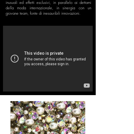
inusuali ed effetti esclusivi, in parallelo ai dettami
della moda internazionale, in sinergia con un
giovane team, fonte di inesauribili innovazioni.